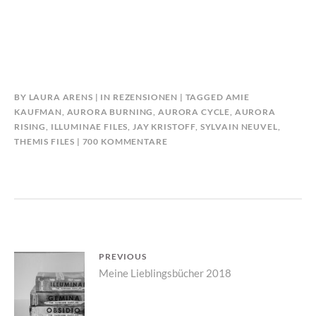
BY
LAURA ARENS
IN
REZENSIONEN
TAGGED
AMIE
KAUFMAN
,
AURORA BURNING
,
AURORA CYCLE
,
AURORA
RISING
,
ILLUMINAE FILES
,
JAY KRISTOFF
,
SYLVAIN NEUVEL
,
ZU
THEMIS FILES
700 KOMMENTARE
YA
SCI-
FI/SCI-
FI
DIE
IHR
LESEN
Beitrags-
PREVIOUS
MÜSST!
Previous
Meine Lieblingsbücher 2018
Navigation
post: